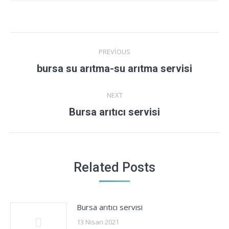
Post
PREVIOUS
navigation
Previous
bursa su arıtma-su arıtma servisi
post:
NEXT
Next
Bursa arıtıcı servisi
post:
Related Posts
Bursa arıtıcı servisi
13 Nisan 2021