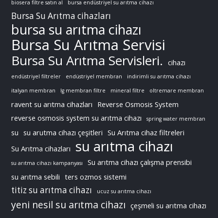
biosera filtre satın al
bursa endüstriyel su arıtma cihazı
Bursa Su Arıtma cihazları
bursa su arıtma cihazı
Bursa Su Arıtma Servisi
Bursa Su Arıtma Servisleri.
cihazı
endüstriyel filtreler
endüstriyel membran
indirimli su arıtma cihazı
italyan membran
lg membran filtre
mineral filtre
oltremare membran
ravent su arıtma cihazları
Reverse Osmosis System
reverse osmosis system su arıtma cihazı
spring water membran
su
su arutma cihazı çeşitleri
Su Arıtma cihaz filtreleri
su arıtma cihazı
Su Arıtma cihazları
Su arıtma cihazı çalışma prensibi
su arıtma cihazı kampanyası
su arıtma sebili
ters ozmos sistemi
titiz su arıtma cihazı
ucuz su arıtma cihazı
yeni nesil su arıtma cihazı
çeşmeli su arıtma cihazı