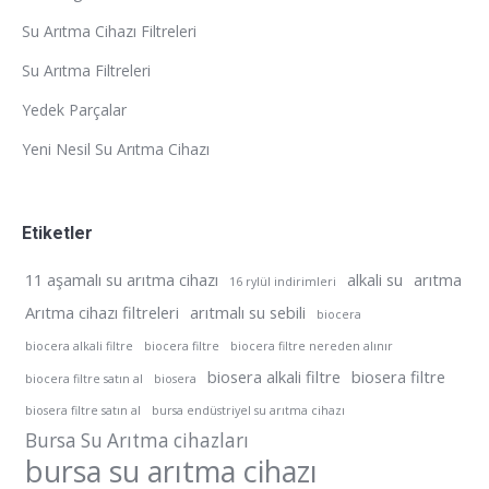
Su Arıtma Cihazı Filtreleri
Su Arıtma Filtreleri
Yedek Parçalar
Yeni Nesil Su Arıtma Cihazı
Etiketler
11 aşamalı su arıtma cihazı
alkali su
arıtma
16 rylül indirimleri
Arıtma cihazı filtreleri
arıtmalı su sebili
biocera
biocera alkali filtre
biocera filtre
biocera filtre nereden alınır
biosera alkali filtre
biosera filtre
biocera filtre satın al
biosera
biosera filtre satın al
bursa endüstriyel su arıtma cihazı
Bursa Su Arıtma cihazları
bursa su arıtma cihazı