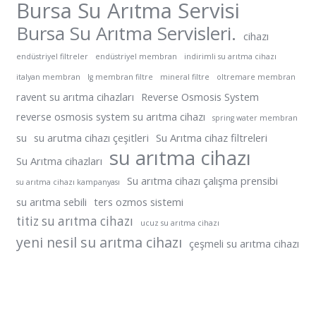
Bursa Su Arıtma Servisi
Bursa Su Arıtma Servisleri.
cihazı
endüstriyel filtreler
endüstriyel membran
indirimli su arıtma cihazı
italyan membran
lg membran filtre
mineral filtre
oltremare membran
ravent su arıtma cihazları
Reverse Osmosis System
reverse osmosis system su arıtma cihazı
spring water membran
su
su arutma cihazı çeşitleri
Su Arıtma cihaz filtreleri
su arıtma cihazı
Su Arıtma cihazları
Su arıtma cihazı çalışma prensibi
su arıtma cihazı kampanyası
su arıtma sebili
ters ozmos sistemi
titiz su arıtma cihazı
ucuz su arıtma cihazı
yeni nesil su arıtma cihazı
çeşmeli su arıtma cihazı