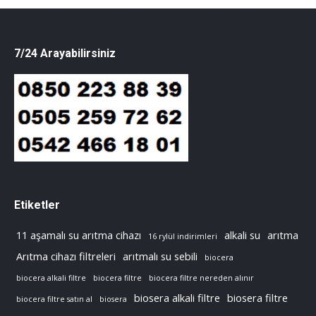
7/24 Arayabilirsiniz
Etiketler
11 aşamalı su arıtma cihazı
alkali su
arıtma
16 rylül indirimleri
Arıtma cihazı filtreleri
arıtmalı su sebili
biocera
biocera alkali filtre
biocera filtre
biocera filtre nereden alınır
biosera alkali filtre
biosera filtre
biocera filtre satın al
biosera