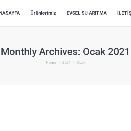
NASAYFA
Ürünlerimiz
EVSEL SU ARITMA
İLETİ
Monthly Archives:
Ocak 2021
You are here:
Home
2021
Ocak