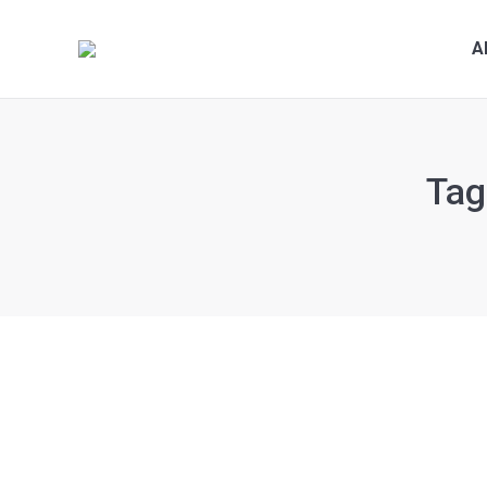
A
Tag
Csm Su Arıtma Cihazları
Açık Su Arıtma
,
EVSEL SU ARITMA
By
admin
6 Haziran 2