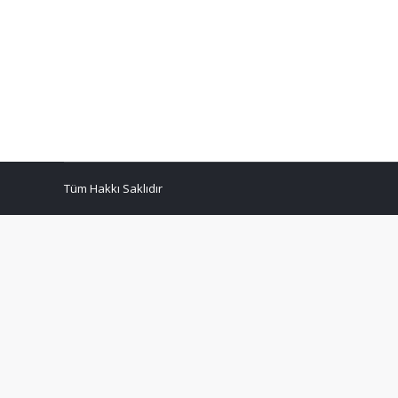
Csm Su Arıtma Servisleri Bursa su arıtma servisi ol
istiyoruz. CMS su arıtma cihazları isminin içinde bu
Osmosis System ile yani Ters Ozmos Sistemi ile…
Tüm Hakkı Saklıdır