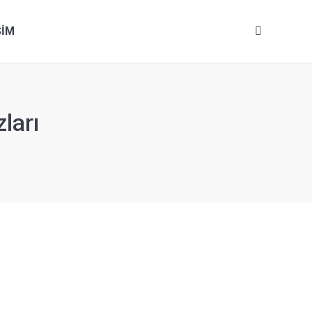
ŞİM
Search:
ları