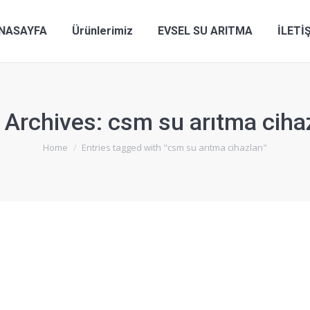
NASAYFA
Ürünlerimiz
EVSEL SU ARITMA
İLETİ
 Archives:
csm su arıtma cihaz
You are here:
Home
Entries tagged with "csm su arıtma cihazları"
018