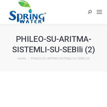
Search:
PHILEO-SU-ARITMA-
SISTEMLI-SU-SEBIli (2)
You are here:
Home
PHILEO-SU-ARITMA-SISTEMLI-SU-SEBIli (2)