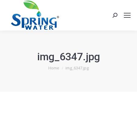
Search:
img_6347.jpg
You are here:
Home
img_6347.jpg