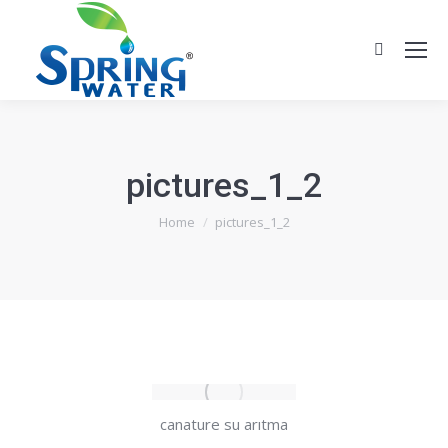
Search:
pictures_1_2
You are here:
Home
pictures_1_2
canature su arıtma